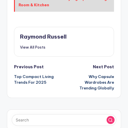
Room & Kitchen
Raymond Russell
View All Posts
Post
Previous Post
Next Post
Top Compact Living
Why Capsule
navigation
Trends For 2025
Wardrobes Are
Trending Globally