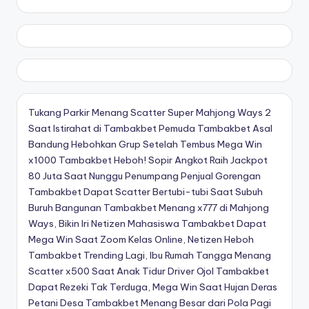
Tukang Parkir Menang Scatter Super Mahjong Ways 2
Saat Istirahat di Tambakbet
Pemuda Tambakbet Asal
Bandung Hebohkan Grup Setelah Tembus Mega Win
x1000
Tambakbet Heboh! Sopir Angkot Raih Jackpot
80 Juta Saat Nunggu Penumpang
Penjual Gorengan
Tambakbet Dapat Scatter Bertubi-tubi Saat Subuh
Buruh Bangunan Tambakbet Menang x777 di Mahjong
Ways, Bikin Iri Netizen
Mahasiswa Tambakbet Dapat
Mega Win Saat Zoom Kelas Online, Netizen Heboh
Tambakbet Trending Lagi, Ibu Rumah Tangga Menang
Scatter x500 Saat Anak Tidur
Driver Ojol Tambakbet
Dapat Rezeki Tak Terduga, Mega Win Saat Hujan Deras
Petani Desa Tambakbet Menang Besar dari Pola Pagi