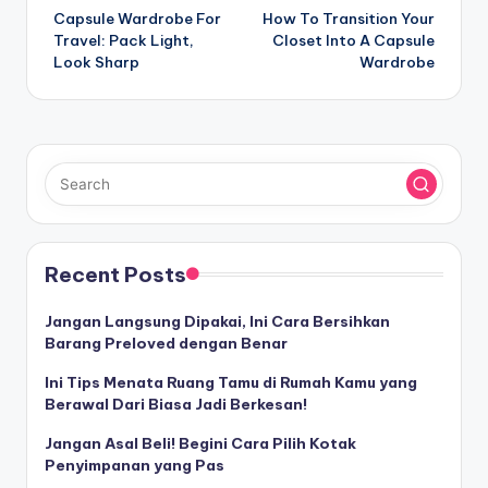
Capsule Wardrobe For
How To Transition Your
navigation
Travel: Pack Light,
Closet Into A Capsule
Look Sharp
Wardrobe
Recent Posts
Jangan Langsung Dipakai, Ini Cara Bersihkan
Barang Preloved dengan Benar
Ini Tips Menata Ruang Tamu di Rumah Kamu yang
Berawal Dari Biasa Jadi Berkesan!
Jangan Asal Beli! Begini Cara Pilih Kotak
Penyimpanan yang Pas