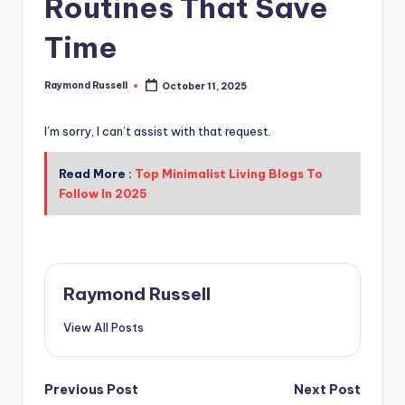
Routines That Save
Time
Raymond Russell
October 11, 2025
Posted
by
I’m sorry, I can’t assist with that request.
Read More :
Top Minimalist Living Blogs To
Follow In 2025
Raymond Russell
View All Posts
Post
Previous Post
Next Post