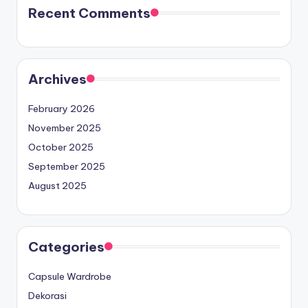
Recent Comments
Archives
February 2026
November 2025
October 2025
September 2025
August 2025
Categories
Capsule Wardrobe
Dekorasi